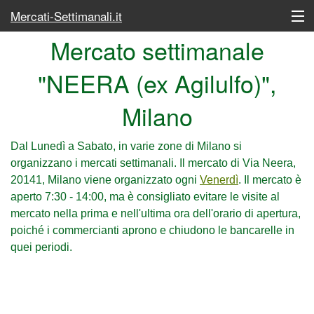
Mercati-Settimanali.it
Mercato settimanale
Lunedì
"NEERA (ex Agilulfo)",
Martedì
Milano
Mercoledì
Giovedì
Dal Lunedì a Sabato, in varie zone di Milano si
organizzano i mercati settimanali. Il mercato di Via Neera,
Venerdì
20141, Milano viene organizzato ogni
Venerdì
. Il mercato è
aperto 7:30 - 14:00, ma è consigliato evitare le visite al
Sabato
mercato nella prima e nell'ultima ora dell'orario di apertura,
poiché i commercianti aprono e chiudono le bancarelle in
Elenco completo dei mercati
quei periodi.