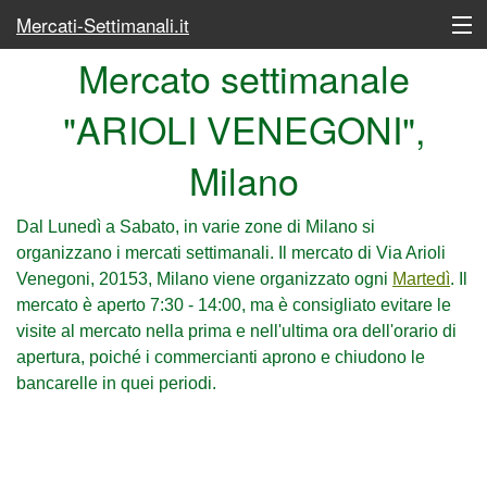
Mercati-Settimanali.it
Mercato settimanale
Lunedì
"ARIOLI VENEGONI",
Martedì
Milano
Mercoledì
Giovedì
Dal Lunedì a Sabato, in varie zone di Milano si
organizzano i mercati settimanali. Il mercato di Via Arioli
Venerdì
Venegoni, 20153, Milano viene organizzato ogni
Martedì
. Il
mercato è aperto 7:30 - 14:00, ma è consigliato evitare le
Sabato
visite al mercato nella prima e nell'ultima ora dell'orario di
apertura, poiché i commercianti aprono e chiudono le
Elenco completo dei mercati
bancarelle in quei periodi.