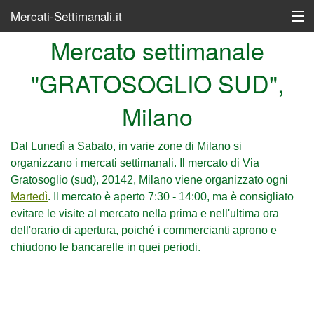
Mercati-Settimanali.it
Mercato settimanale
Lunedì
"GRATOSOGLIO SUD",
Martedì
Milano
Mercoledì
Giovedì
Dal Lunedì a Sabato, in varie zone di Milano si
organizzano i mercati settimanali. Il mercato di Via
Venerdì
Gratosoglio (sud), 20142, Milano viene organizzato ogni
Martedì
. Il mercato è aperto 7:30 - 14:00, ma è consigliato
Sabato
evitare le visite al mercato nella prima e nell'ultima ora
dell'orario di apertura, poiché i commercianti aprono e
Elenco completo dei mercati
chiudono le bancarelle in quei periodi.