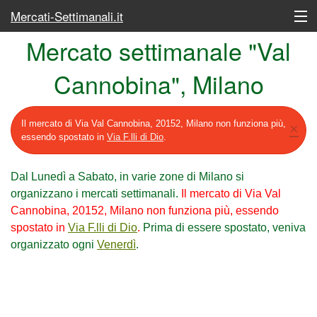
Mercati-Settimanali.it
Mercato settimanale "Val
Lunedì
Cannobina", Milano
Martedì
Mercoledì
Il mercato di Via Val Cannobina, 20152, Milano non funziona più,
×
essendo spostato in
Via F.lli di Dio
.
Giovedì
Venerdì
Dal Lunedì a Sabato, in varie zone di Milano si
organizzano i mercati settimanali.
Il mercato di Via Val
Sabato
Cannobina, 20152, Milano non funziona più, essendo
spostato in
Via F.lli di Dio
.
Prima di essere spostato, veniva
Elenco completo dei mercati
organizzato ogni
Venerdì
.