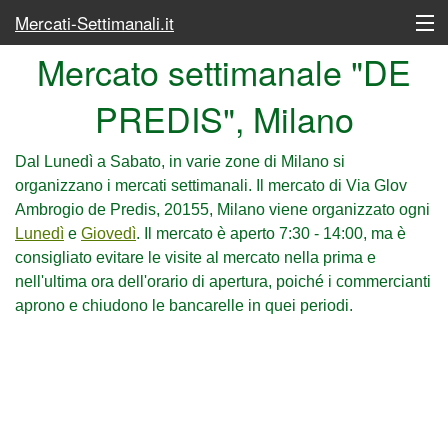
Mercati-Settimanali.it
Mercato settimanale "DE
Lunedì
PREDIS", Milano
Martedì
Mercoledì
Dal Lunedì a Sabato, in varie zone di Milano si
organizzano i mercati settimanali. Il mercato di Via Glov
Giovedì
Ambrogio de Predis, 20155, Milano viene organizzato ogni
Lunedì
e
Giovedì
. Il mercato è aperto 7:30 - 14:00, ma è
Venerdì
consigliato evitare le visite al mercato nella prima e
nell'ultima ora dell'orario di apertura, poiché i commercianti
Sabato
aprono e chiudono le bancarelle in quei periodi.
Elenco completo dei mercati