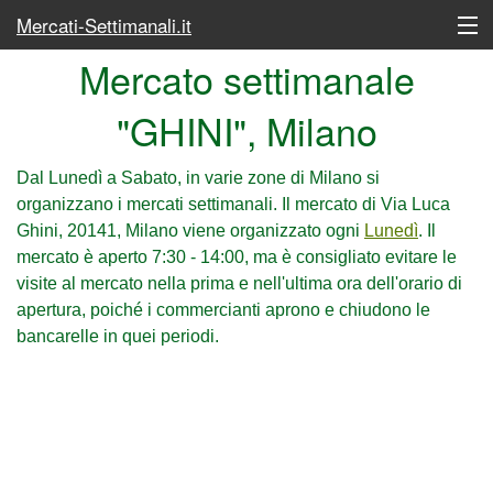
Mercati-Settimanali.it
Mercato settimanale
Lunedì
"GHINI", Milano
Martedì
Mercoledì
Dal Lunedì a Sabato, in varie zone di Milano si
organizzano i mercati settimanali. Il mercato di Via Luca
Giovedì
Ghini, 20141, Milano viene organizzato ogni
Lunedì
. Il
mercato è aperto 7:30 - 14:00, ma è consigliato evitare le
Venerdì
visite al mercato nella prima e nell'ultima ora dell'orario di
apertura, poiché i commercianti aprono e chiudono le
Sabato
bancarelle in quei periodi.
Elenco completo dei mercati